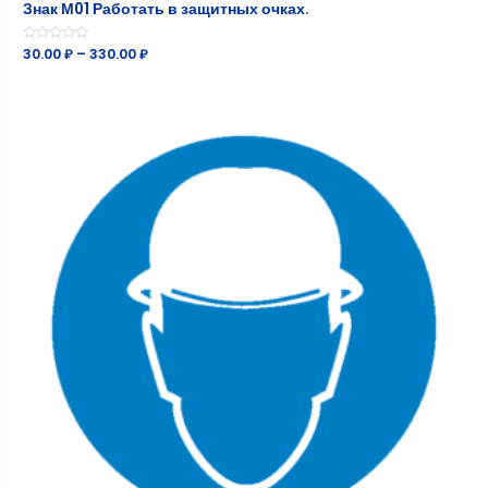
Знак М01 Работать в защитных очках.
Оценка
30.00
₽
–
330.00
₽
0
из
5