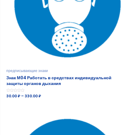
предписывающие знаки
Знак М04 Работать в средствах индивидуальной
защиты органов дыхания
Оценка
30.00
₽
–
330.00
₽
0
из
5