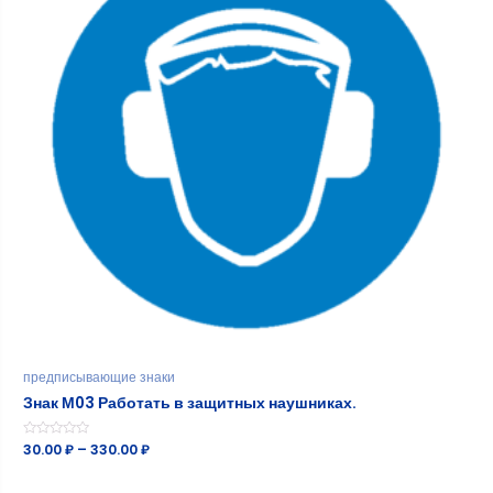
предписывающие знаки
Знак М03 Работать в защитных наушниках.
Оценка
30.00
₽
–
330.00
₽
0
из
5