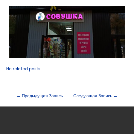
No related posts.
←
Предыдущая Запись
Следующая Запись
→