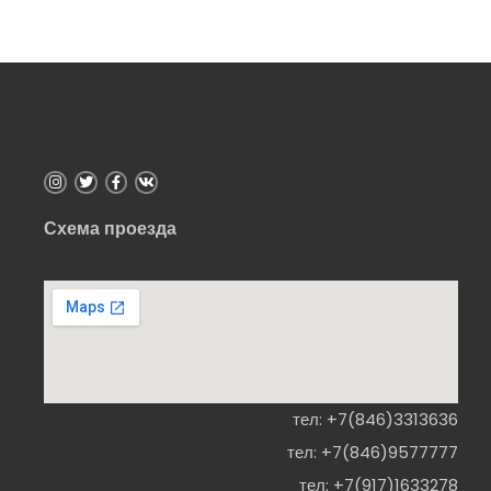
а
и
0
з
и
5
з
5
Схема проезда
тел:
+7(846)3313636
тел:
+7(846)9577777
тел:
+7(917)1633278