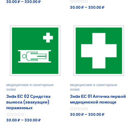
О
30.00
₽
–
330.00
₽
ц
О
30.00
₽
–
330.00
₽
е
ц
н
е
к
н
а
к
0
а
и
0
з
и
5
з
5
медицинские и санитарные
медицинские и санитарные
знаки
знаки
Знaк ЕС 02 Средства
Знaк ЕС 01 Аптечка первой
выноса (эвакуации)
медицинской помощи
пораженных
О
30.00
₽
–
330.00
₽
ц
О
30.00
₽
–
330.00
₽
е
ц
н
е
к
н
а
к
0