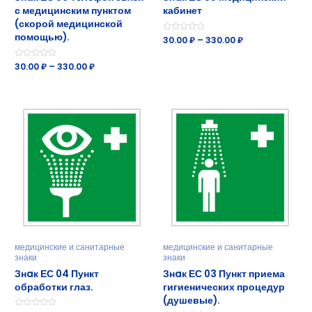
с медицинским пунктом
кабинет
(скорой медицинской
помощью).
О
30.00
₽
–
330.00
₽
ц
е
н
О
30.00
₽
–
330.00
₽
к
ц
а
е
0
н
и
к
з
а
5
0
и
з
5
медицинские и санитарные
медицинские и санитарные
знаки
знаки
Знaк ЕС 04 Пункт
Знaк ЕС 03 Пункт приема
обработки глаз.
гигиенических процедур
(душевые).