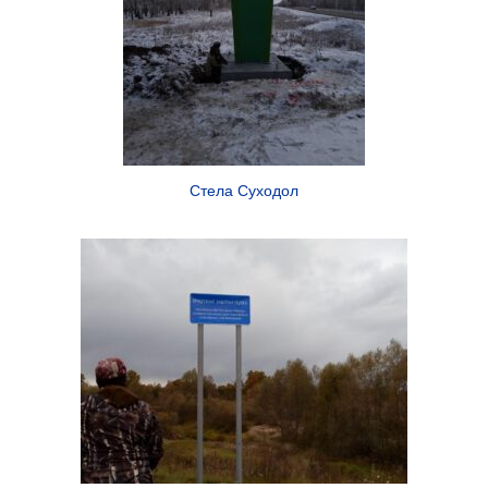
Стела Суходол