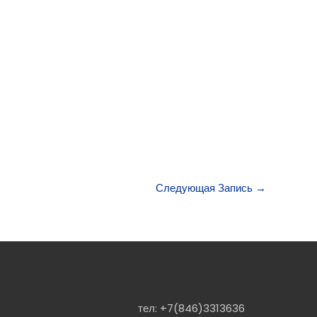
Следующая Запись
→
тел:
+7(846)3313636