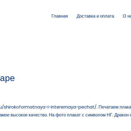
Главная
Доставка и оплата
О н
маре
.ru/shirokoformatnaya-i-interernaya-pechat/.
Печатаем плакат
амое высокое качество. На фото плакат с символом НГ. Дракон на