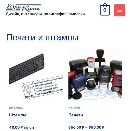
0
Дизайн, интерьеры, полиграфия, вывески
Печати и штампы
штампы
печати
Штампы
Печати
О
40.00
₽
sq cm
О
350.00
₽
–
850.00
₽
ц
ц