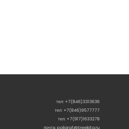
тел:
+7(846)3313636
тел:
+7(846)9577777
тел:
+7(917)1633278
почта:
poligraf@treekita.ru