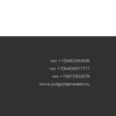
тел:
+7(846)3313636
тел:
+7(846)9577777
тел:
+7(917)1633278
почта:
poligraf@treekita.ru