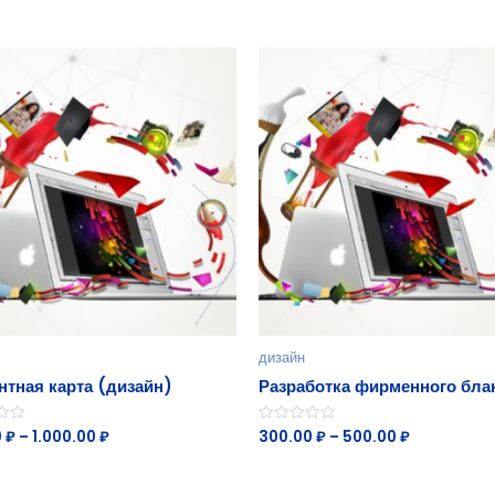
дизайн
нтная карта (дизайн)
Разработка фирменного бла
0
₽
–
1.000.00
₽
300.00
₽
–
500.00
₽
Оценка
0
из
5