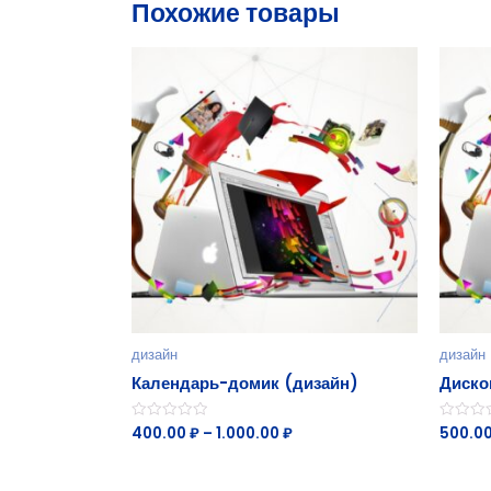
Похожие товары
дизайн
дизайн
Календарь-домик (дизайн)
Диско
400.00
₽
–
1.000.00
₽
500.0
Оценка
Оценка
0
0
из
из
5
5