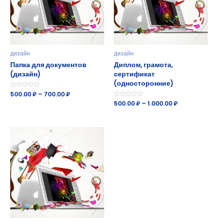
дизайн
дизайн
Папка для документов
Диплом, грамота,
(дизайн)
сертификат
(односторонние)
Оценка
500.00
₽
–
700.00
₽
0
Оценка
500.00
₽
–
1.000.00
₽
из
0
5
из
5