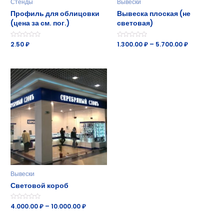
Стенды
Вывески
Профиль для облицовки
Вывеска плоская (не
(цена за см. пог.)
световая)
Оценка
2.50
₽
Оценка
1.300.00
₽
–
5.700.00
₽
0
0
из
из
5
5
Вывески
Световой короб
Оценка
4.000.00
₽
–
10.000.00
₽
0
из
5