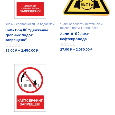
знаки безопасности на водоемах
знаки опасности нефтяной и
газовой промышленности
Знaк Вод 00 “Движение
Знaк НГ 02 Знак
гребных лодок
нефтепровода
запрещено”
Оценка
27.00
₽
–
2.090.00
₽
Оценка
85.00
₽
–
2.450.00
₽
0
0
из
из
5
5