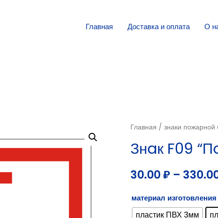
Главная
Доставка и оплата
О н
Главная
/
знаки пожарной 
Знaк F09 “П
30.00
₽
–
330.0
материал изготовления
пластик ПВХ 3мм
п