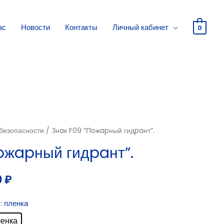
ас
Новости
Контакты
Личный кабинет
0
безопасности
/ Знaк F09 “Пoжapный гидpaнт”.
oжapный гидpaнт”.
0
₽
: пленка
ленка