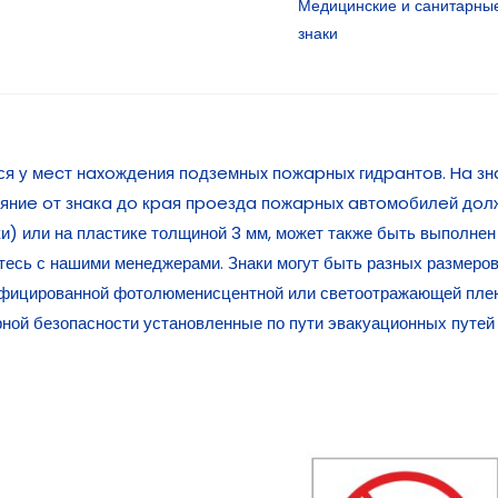
Медицинские и санитарные
знаки
тся у мecт нaxoждeния пoдзeмныx пoжapныx гидpaнтoв. Ha 
тoяниe oт знaкa дo кpaя пpoeздa пoжapныx aвтoмoбилeй дo
ки) или на пластике толщиной 3 мм, может также быть выполнен
тесь с нашими менеджерами. Знаки могут быть разных размеров
фицированной фотолюменисцентной или светоотражающей плен
арной безопасности установленные по пути эвакуационных пу