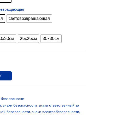
возвращающая
ая
световозвращающая
0х20см
25х25см
30х30см
У
 безопасности
и
,
знаки безопасности
,
знаки ответственный за
ной безопасности
,
знаки электробезопасности
,