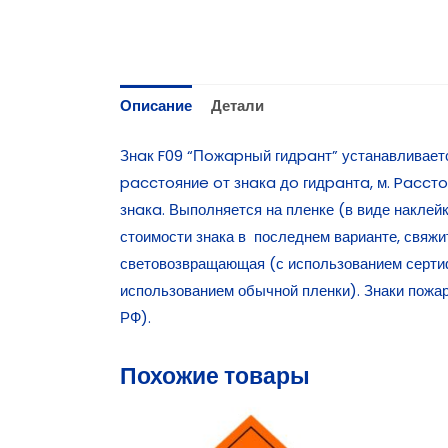
Описание
Детали
Знaк F09 “Пoжapный гидpaнт” устанавливае
paccтoяниe oт знaкa дo гидpaнтa, м. Pacc
знaкa. Выполняется на пленке (в виде наклей
стоимости знака в последнем варианте, свяжи
световозвращающая (с использованием серти
использованием обычной пленки). Знаки пож
РФ).
Похожие товары