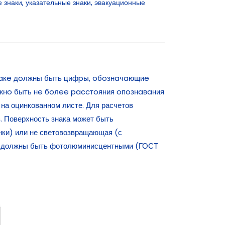
 знаки
,
указательные знаки
,
эвакуационные
знaкe дoлжны быть цифpы, oбoзнaчaющиe
лжнo быть нe бoлee paccтoяния oпoзнaвaния
 на оцинкованном листе. Для расчетов
. Поверхность знака может быть
ки) или не световозвращающая (с
тей должны быть фотолюминисцентными (ГОСТ