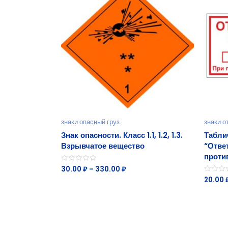
знаки опасный груз
знаки о
Знак опасности. Класс 1.1, 1.2, 1.3.
Табли
Взрывчатое вещество
“Отве
проти
30.00
₽
–
330.00
₽
Оценка
0
20.00
Оценка
из
0
5
из
5