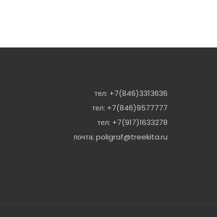
тел:
+7(846)3313636
тел:
+7(846)9577777
тел:
+7(917)1633278
почта:
poligraf@treekita.ru