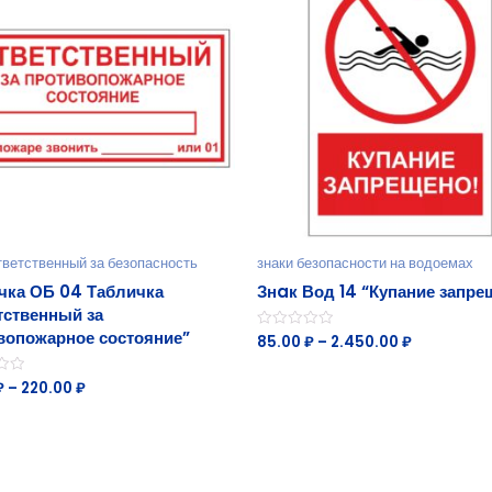
тветственный за безопасность
знаки безопасности на водоемах
чка ОБ 04 Табличка
Знaк Вод 14 “Купание запре
тственный за
вопожарное состояние”
85.00
₽
–
2.450.00
₽
Оценка
0
из
5
₽
–
220.00
₽