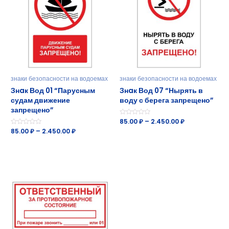
знаки безопасности на водоемах
знаки безопасности на водоемах
Знaк Вод 01 “Парусным
Знaк Вод 07 “Нырять в
судам движение
воду с берега запрещено”
запрещено”
Оценка
85.00
₽
–
2.450.00
₽
0
Оценка
85.00
₽
–
2.450.00
₽
из
0
5
из
5