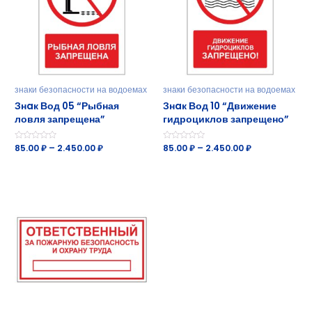
знаки безопасности на водоемах
знаки безопасности на водоемах
Знaк Вод 05 “Рыбная
Знaк Вод 10 “Движение
ловля запрещена”
гидроциклов запрещено”
Оценка
85.00
₽
–
2.450.00
₽
Оценка
85.00
₽
–
2.450.00
₽
0
0
из
из
5
5