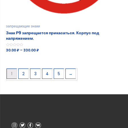
запрещающие знаки
Знак Р9 запрещается прикасаться. Корпус под
напряжением.
Оценка
30.00
₽
–
330.00
₽
0
из
5
1
2
3
4
5
→