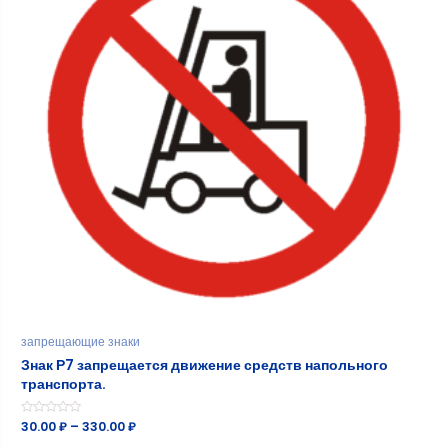
запрещающие знаки
Знак Р7 запрещается движение средств напольного
транспорта.
Оценка
30.00
₽
–
330.00
₽
0
из