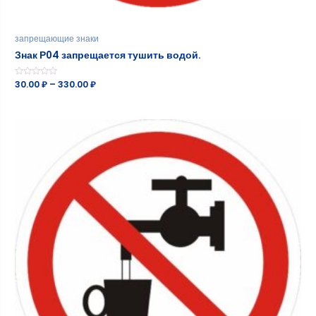
запрещающие знаки
Знак Р04 запрещается тушить водой.
Оценка
30.00
₽
–
330.00
₽
0
из
5