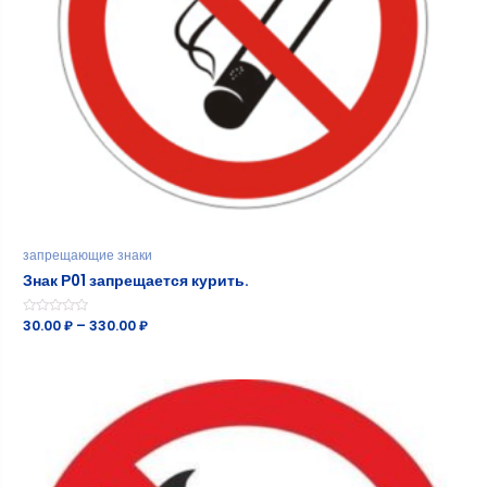
запрещающие знаки
Знак Р01 запрещается курить.
Оценка
30.00
₽
–
330.00
₽
0
из
5