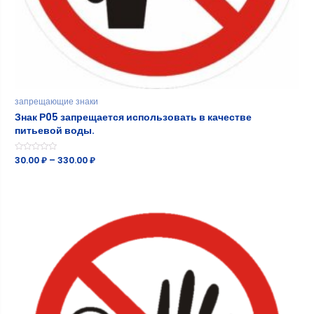
запрещающие знаки
Знак Р05 запрещается использовать в качестве
питьевой воды.
Оценка
30.00
₽
–
330.00
₽
0
из
5