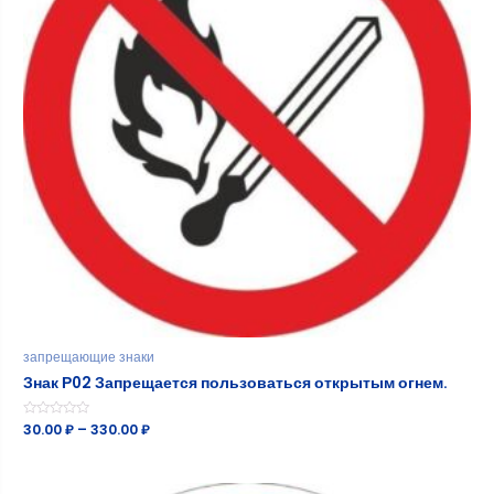
запрещающие знаки
Знак Р02 Запрещается пользоваться открытым огнем.
Оценка
30.00
₽
–
330.00
₽
0
из
5