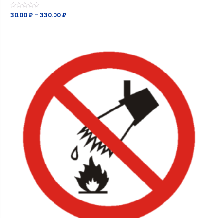
Оценка
30.00
₽
–
330.00
₽
0
из
5