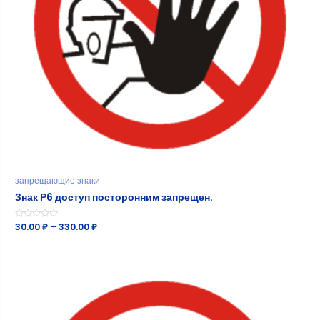
запрещающие знаки
Знак Р6 доступ посторонним запрещен.
Оценка
30.00
₽
–
330.00
₽
0
из
5