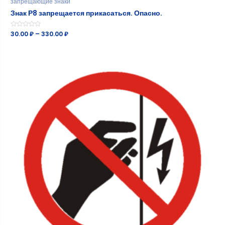
запрещающие знаки
Знак Р8 запрещается прикасаться. Опасно.
Оценка
30.00
₽
–
330.00
₽
0
из
5