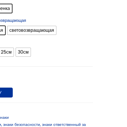
ленка
возвращающая
ая
световозвращающая
25см
30см
У
наки
и
,
знаки безопасности
,
знаки ответственный за