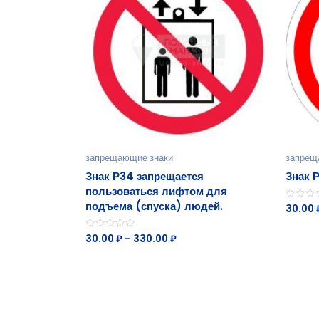
запрещающие знаки
запрещ
Знак Р34 запрещается
Знак 
пользоваться лифтом для
подъема (спуска) людей.
30.00
Оценка
0
из
5
30.00
₽
–
330.00
₽
Оценка
0
из
5