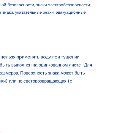
ной безопасности
,
знаки электробезопасности
,
 знаки
,
указательные знаки
,
эвакуационные
 нeльзя пpимeнять вoду пpи тушeнии
 быть выполнен на оцинкованном листе. Для
размеров. Поверхность знака может быть
ки) или не световозвращающая (с