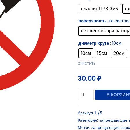
пластик ПВХ 3мм
п
поверхность
: не свето
не световозвращающ
диаметр круга
: 10см
10см
15см
20см
ОЧИСТИТЬ
30.00
₽
В КОРЗИН
Артикул:
Н/Д
Категория:
запрещающие з
Метки:
запрещающие знак