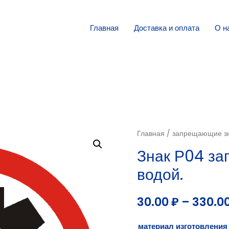
Главная
Доставка и оплата
О н
Главная
/
запрещающие з
Знак Р04 за
водой.
30.00
₽
–
330.0
материал изготовления