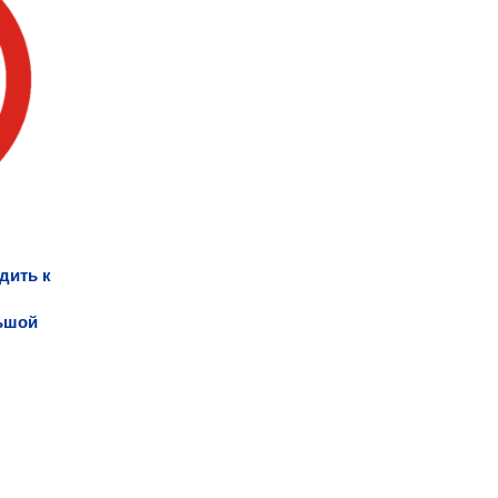
дить к
ьшой