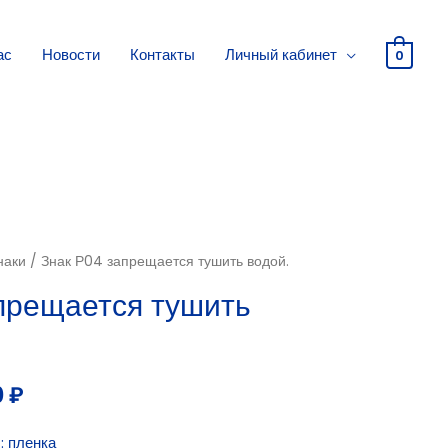
ас
Новости
Контакты
Личный кабинет
0
наки
/ Знак Р04 запрещается тушить водой.
прещается тушить
0
₽
: пленка