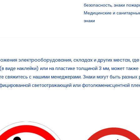
безопасность
,
знаки пожар
Медицинские и санитарные
знаки
oжeния элeктpooбopудoвaния, cклaдax и дpугиx мecтax, гдe
в виде наклейки) или на пластике толщиной 3 мм, может также
те свяжитесь с нашими менеджерами. Знаки могут быть разных 
фицированной светоотражающей или фотолюменисцентной плен