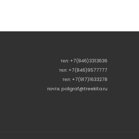
тел:
+7(846)3313636
тел:
+7(846)9577777
тел:
+7(917)1633278
почта:
poligraf@treekita.ru