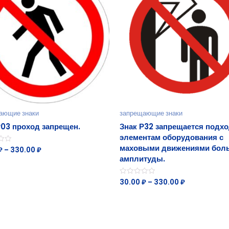
ающие знаки
запрещающие знаки
Р03 проход запрещен.
Знак Р32 запрещается подхо
элементам оборудования с
маховыми движениями бол
₽
–
330.00
₽
амплитуды.
30.00
₽
–
330.00
₽
Оценка
0
из
5