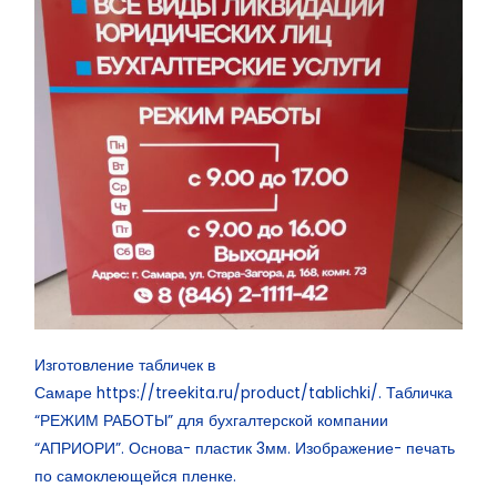
Изготовление табличек в
Самаре
https://treekita.ru/product/tablichki/
. Табличка
“РЕЖИМ РАБОТЫ” для бухгалтерской компании
“АПРИОРИ”. Основа- пластик 3мм. Изображение- печать
по самоклеющейся пленке.