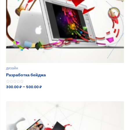
дизайн
Разработка бейджа
Оценка
300.00
₽
–
500.00
₽
0
из
5