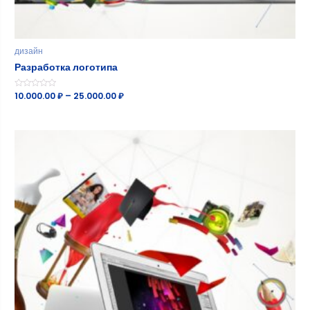
дизайн
Разработка логотипа
Оценка
10.000.00
₽
–
25.000.00
₽
0
из
5