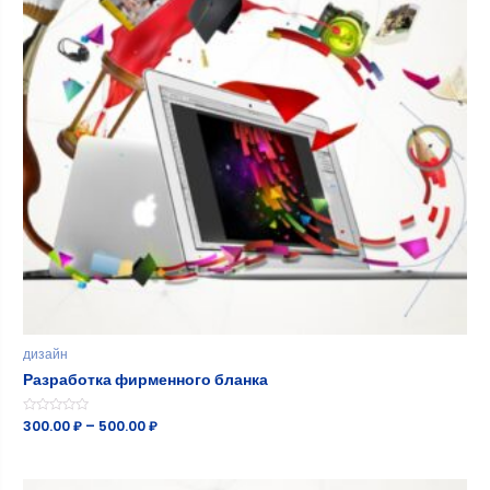
дизайн
Разработка фирменного бланка
Оценка
300.00
₽
–
500.00
₽
0
из
5