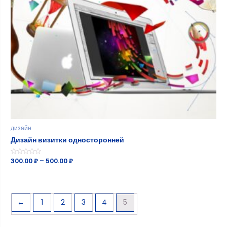
дизайн
Дизайн визитки односторонней
Оценка
300.00
₽
–
500.00
₽
0
из
5
←
1
2
3
4
5