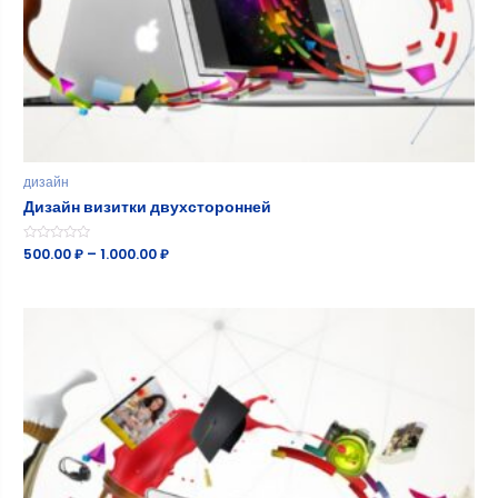
дизайн
Дизайн визитки двухсторонней
Оценка
500.00
₽
–
1.000.00
₽
0
из
5