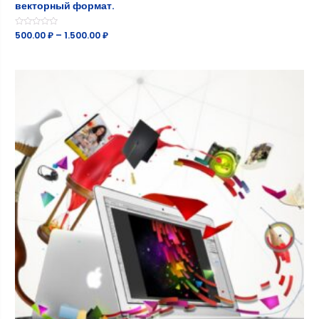
векторный формат.
Оценка
500.00
₽
–
1.500.00
₽
0
из
5