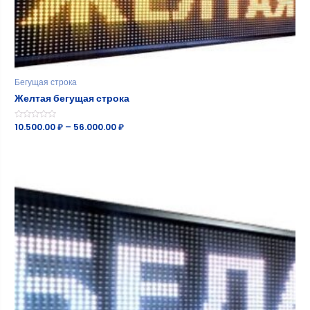
Бегущая строка
Желтая бегущая строка
Оценка
10.500.00
₽
–
56.000.00
₽
0
из
5