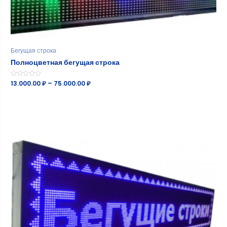
Бегущая строка
Полноцветная бегущая строка
Оценка
13.000.00
₽
–
75.000.00
₽
0
из
5