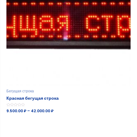
Бегущая строка
Красная бегущая строка
Оценка
9.500.00
₽
–
42.000.00
₽
0
из
5