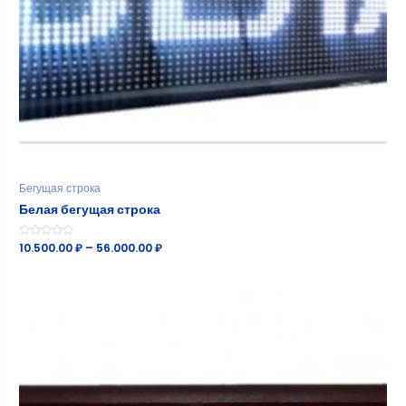
Бегущая строка
Белая бегущая строка
Оценка
10.500.00
₽
–
56.000.00
₽
0
из
5