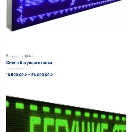
Бегущая строка
Синяя бегущая строка
Оценка
10.500.00
₽
–
56.000.00
₽
0
из
5