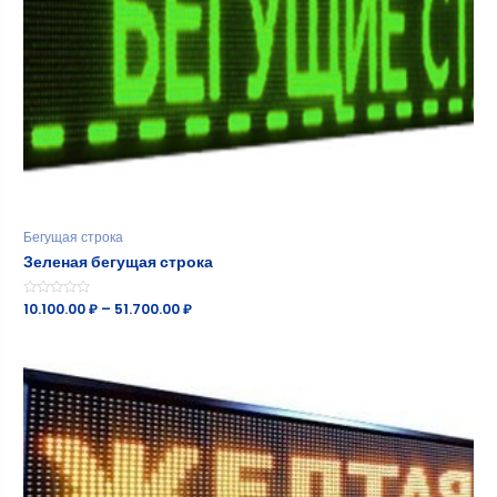
Бегущая строка
Зеленая бегущая строка
Оценка
10.100.00
₽
–
51.700.00
₽
0
из
5