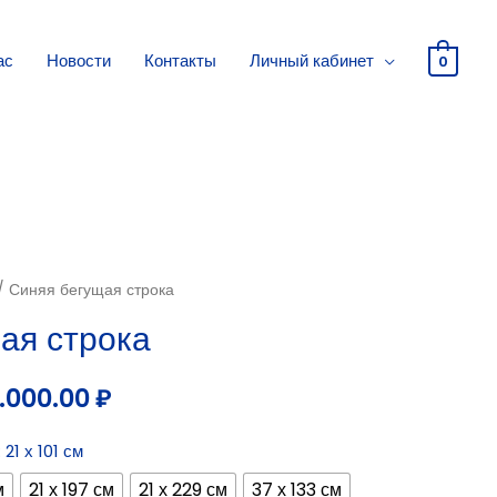
ас
Новости
Контакты
Личный кабинет
0
/ Синяя бегущая строка
ая строка
.000.00
₽
: 21 х 101 см
м
21 х 197 см
21 х 229 см
37 х 133 см