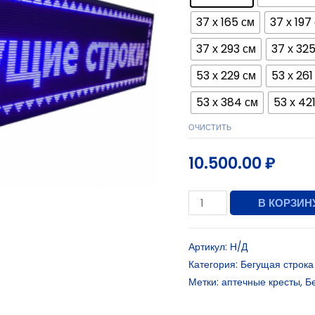
37 х 165 см
37 х 197
37 х 293 см
37 х 32
53 х 229 см
53 х 261
53 х 384 см
53 х 42
ОЧИСТИТЬ
10.500.00
₽
В КОРЗИН
Артикул:
Н/Д
Категория:
Бегущая строка
Метки:
аптечные кресты
,
Б