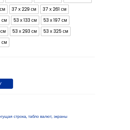
 см
37 х 229 см
37 х 261 см
5 см
53 х 133 см
53 х 197 см
 см
53 х 293 см
53 х 325 см
1 см
У
егущая строка
,
табло валют
,
экраны