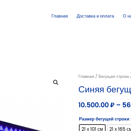
Главная
Доставка и оплата
О н
Главная
/
Бегущая строка
Синяя бегущ
10.500.00
₽
–
56
Размер бегущей строки
21 х 101 см
21 х 165 с