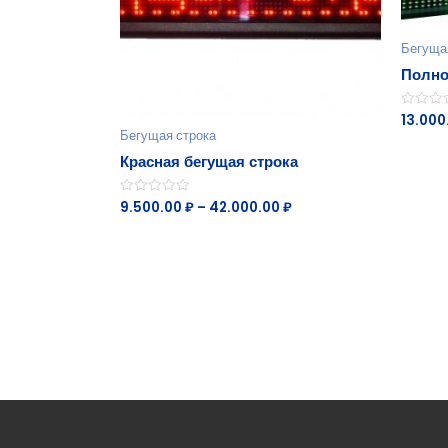
Бегуща
Полно
13.000
Оценка
0
Бегущая строка
из
5
Красная бегущая строка
9.500.00
₽
–
42.000.00
₽
Оценка
0
из
5