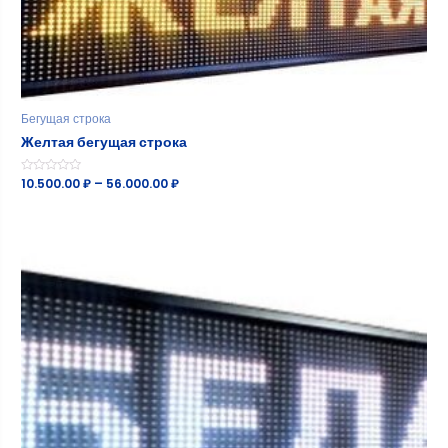
Бегущая строка
Желтая бегущая строка
Оценка
10.500.00
₽
–
56.000.00
₽
0
из
5