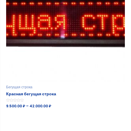
Бегущая строка
Красная бегущая строка
Оценка
9.500.00
₽
–
42.000.00
₽
0
из
5