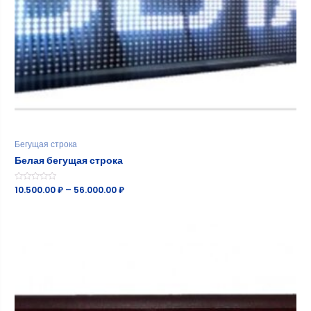
Бегущая строка
Белая бегущая строка
Оценка
10.500.00
₽
–
56.000.00
₽
0
из
5