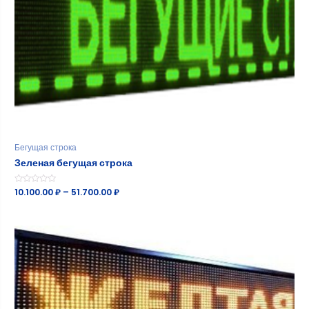
Бегущая строка
Зеленая бегущая строка
Оценка
10.100.00
₽
–
51.700.00
₽
0
из
5