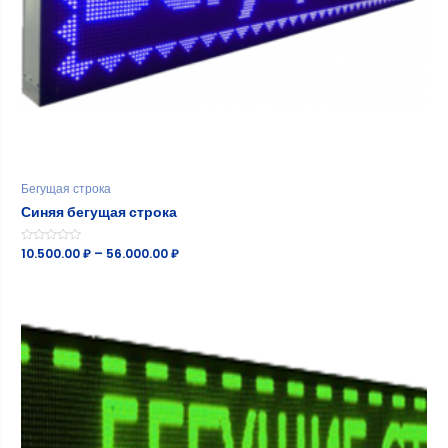
Бегущая строка
Синяя бегущая строка
Оценка
10.500.00
₽
–
56.000.00
₽
0
из
5