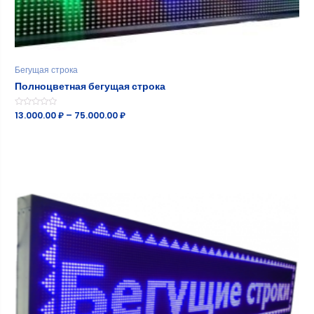
Бегущая строка
Полноцветная бегущая строка
Оценка
13.000.00
₽
–
75.000.00
₽
0
из
5