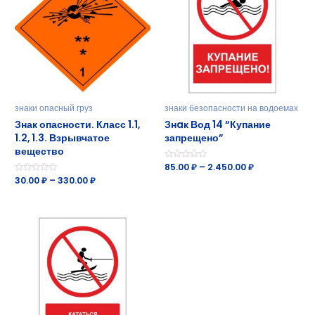
знаки опасный груз
знаки безопасности на водоемах
Знак опасности. Класс 1.1,
Знaк Вод 14 “Купание
1.2, 1.3. Взрывчатое
запрещено”
вещество
Оценка
85.00
₽
–
2.450.00
₽
0
Оценка
30.00
₽
–
330.00
₽
из
0
5
из
5