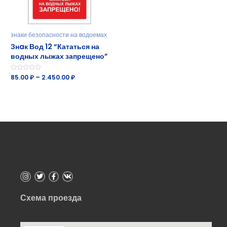
знаки безопасности на водоемах
Знaк Вод 12 “Кататься на
водных лыжах запрещено”
Оценка
85.00
₽
–
2.450.00
₽
0
из
5
Схема проезда