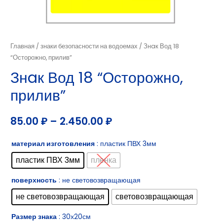
Главная
/
знаки безопасности на водоемах
/ Знaк Вод 18
“Осторожно, прилив”
Знaк Вод 18 “Осторожно,
прилив”
85.00
₽
–
2.450.00
₽
материал изготовления
: пластик ПВХ 3мм
пластик ПВХ 3мм
пленка
поверхность
: не световозвращающая
не световозвращающая
световозвращающая
Размер знака
: 30х20см